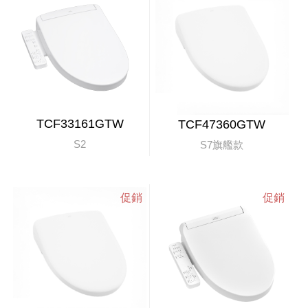
TCF33161GTW
TCF47360GTW
S2
S7旗艦款