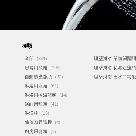
種類
全部
(341)
埋壁淋浴 單切開關
臉盆用龍頭
(109)
埋壁淋浴 花灑蓮蓬
自動感應龍頭
(20)
埋壁淋浴 出水口其
淋浴用龍頭
(61)
淋浴用控溫龍頭
(14)
浴缸用龍頭
(41)
淋浴柱
(16)
蓮蓬頭昇降桿
(4)
廚房用龍頭
(1)