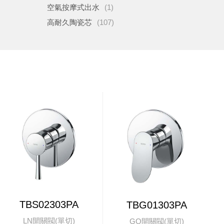
空氣按摩式出水
(1)
高耐久陶瓷芯
(107)
TBS02303PA
TBG01303PA
LN開關閥(單切)
GO開關閥(單切)