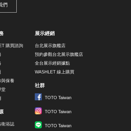
我們
務
展示經銷
LET 購買諮詢
台北展示旗艦店
務
預約參觀台北展示旗艦店
格
全台展示經銷據點
題
WASHLET 線上購買
修與保養
社群
學堂
TOTO Taiwan
例
源
TOTO Taiwan
格衛浴誌
TOTO Taiwan