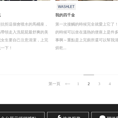
WASHLET
瘋
我的四千金
很抗拒這個會噴水的馬桶座，
第一次接觸的時候完全就愛上它了
媽帶領走入洗屁屁最舒爽的美
的時候可以坐在溫熱的便座上是件
我女生要自己注意清潔，上完
事啊～重點是上完廁所還可以幫我
洗一下！
烘乾...
第一頁
1
2
3
4