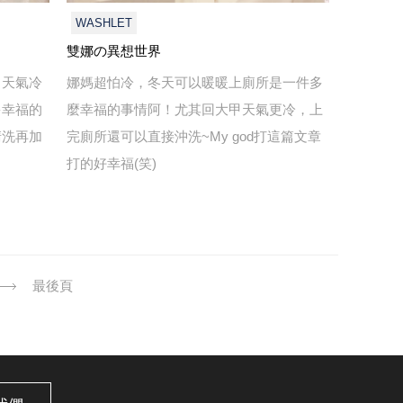
WASHLET
雙娜の異想世界
！天氣冷
娜媽超怕冷，冬天可以暖暖上廁所是一件多
多幸福的
麼幸福的事情阿！尤其回大甲天氣更冷，上
清洗再加
完廁所還可以直接沖洗~My god打這篇文章
打的好幸福(笑)
最後頁