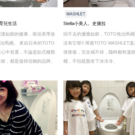
WASHLET
 維媽育兒生活
Stella小美人。史黛拉
呵護如廁的健康，衛浴美學放
回不去的優雅如廁，TOTO免治馬
免治馬桶。 來自日本的TOTO
沒有它呀!! 用過TOTO WASHLET
庭心中首選，不論是款式種類
便座後，完全戒不掉，隨時都有溫
技術，都是值得信賴的品牌。
桶，不怕屁股坐下冰冷冷。