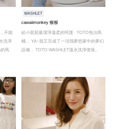
WASHLET
cawaiimonkey 猴猴
桶，不能
給小屁屁最潔淨溫柔的呵護 ‧ TOTO免治馬
溫水洗淨
桶， YA~我又完成了一項我夢想家中的夢幻
熱的馬
設備， TOTO WASHLET溫水洗淨便座。