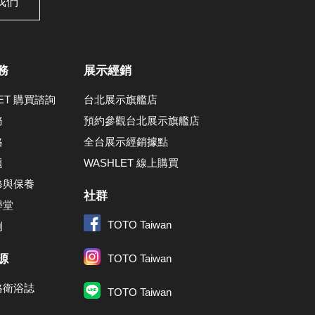
我們
務
展示經銷
LET 購買諮詢
台北展示旗艦店
務
預約參觀台北展示旗艦店
格
全台展示經銷據點
題
WASHLET 線上購買
修與保養
社群
學堂
TOTO Taiwan
例
源
TOTO Taiwan
格衛浴誌
TOTO Taiwan