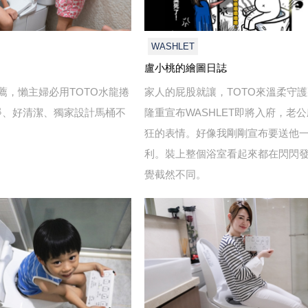
WASHLET
盧小桃的繪圖日誌
薦，懶主婦必用TOTO水龍捲
家人的屁股就讓，TOTO來溫柔守
淨、好清潔、獨家設計馬桶不
隆重宣布WASHLET即將入府，老
狂的表情。好像我剛剛宣布要送他
利。裝上整個浴室看起來都在閃閃
覺截然不同。