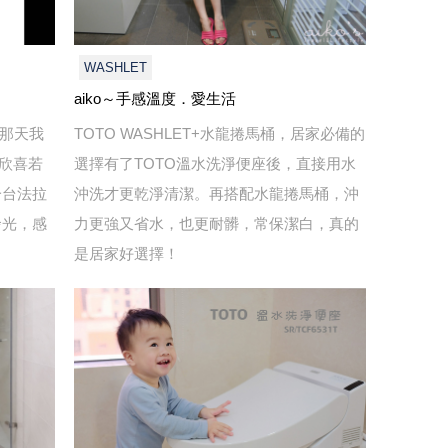
WASHLET
aiko～手感溫度．愛生活
護那天我
TOTO WASHLET+水龍捲馬桶，居家必備的
公欣喜若
選擇有了TOTO溫水洗淨便座後，直接用水
一台法拉
沖洗才更乾淨清潔。再搭配水龍捲馬桶，沖
發光，感
力更強又省水，也更耐髒，常保潔白，真的
是居家好選擇！