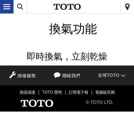
換氣功能
即時換氣，立刻乾燥
全球TOTO
維修服務
聯絡我們
個資保護
|
TOTO 聲明
|
訂閱電子報
|
電腦版官網
© TOTO LTD.