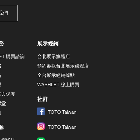
我們
務
展示經銷
LET 購買諮詢
台北展示旗艦店
務
預約參觀台北展示旗艦店
格
全台展示經銷據點
題
WASHLET 線上購買
修與保養
社群
學堂
TOTO Taiwan
例
源
TOTO Taiwan