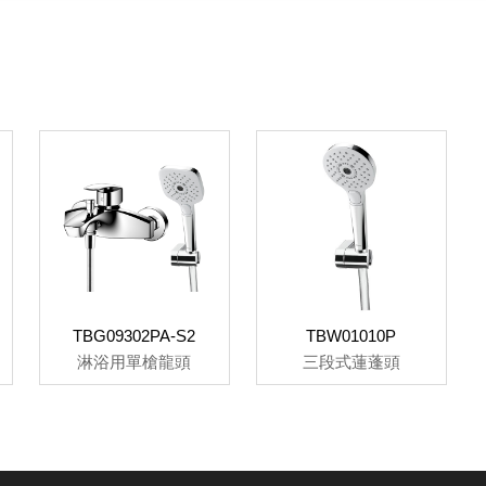
TBG09302PA-S2
TBW01010P
淋浴用單槍龍頭
三段式蓮蓬頭