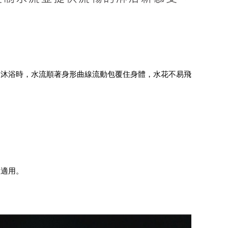
膚沐浴時，水流順著身形曲線流動包覆住身體，水花不易飛
樣適用。