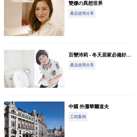
雙娜の異想世界
產品使用分享
百變沛莉 - 冬天居家必備好物 WASHLET 水洗屁股超清爽～
產品使用分享
中國 外灘華爾道夫
工程案例