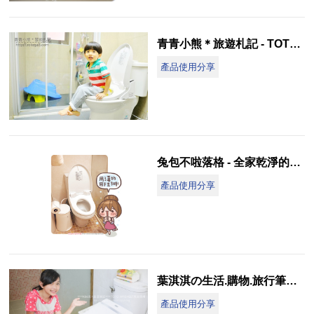
青青小熊＊旅遊札記 - TOTO WASHLET 呵護小屁桃 享受完全的潔淨舒爽
產品使用分享
兔包不啦落格 - 全家乾淨的屁屁都靠 TOTO WASHLET免治馬桶!!
產品使用分享
葉淇淇の生活.購物.旅行筆記 - TOTO WASHLET免治馬桶，寶貝小蜜桃，屁屁更健康
產品使用分享