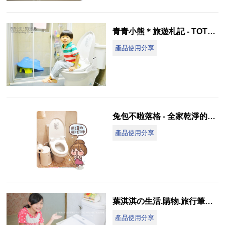
青青小熊＊旅遊札記 - TOTO WASHLET 呵護小屁桃 享受完全的潔淨舒爽
產品使用分享
兔包不啦落格 - 全家乾淨的屁屁都靠 TOTO WASHLET免治馬桶!!
產品使用分享
葉淇淇の生活.購物.旅行筆記 - TOTO WASHLET免治馬桶，寶貝小蜜桃，屁屁更健康
產品使用分享