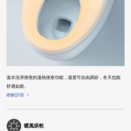
溫水洗淨便座的溫熱便座功能，溫度可自由調節，冬天也能
舒適如廁。
瞭解詳情
暖風烘乾