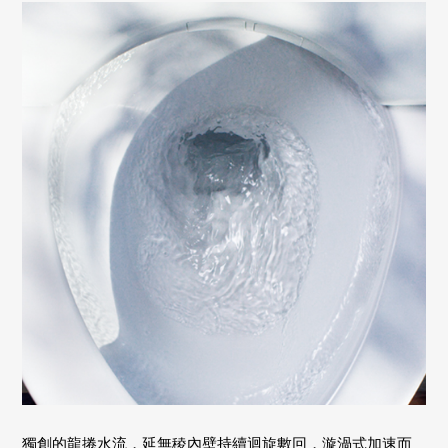
獨創的龍捲水流，延無稜內壁持續迴旋數回，漩渦式加速而