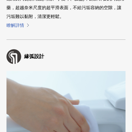
藥，超越奈米尺度的超平滑表面，不給污垢容納的空隙，讓
污垢難以黏附，清潔更輕鬆。
瞭解詳情
緣弧設計