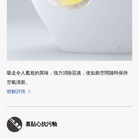
吸走令人尷尬的異味，強力消除惡臭，使如廁空間隨時保持
空氣清新。
瞭解詳情
喜貼心抗污釉