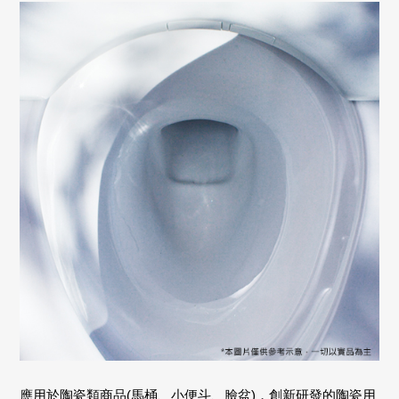
應用於陶瓷類商品(馬桶、小便斗、臉盆)，創新研發的陶瓷用