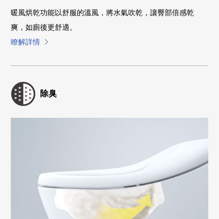
暖風烘乾功能以舒服的溫風，將水氣吹乾，讓臀部倍感乾
爽，如廁後更舒適。
瞭解詳情
除臭